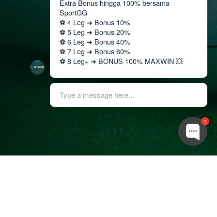
Extra Bonus hingga 100% bersama
SportGG
⚽️ 4 Leg ➜ Bonus 10%
⚽️ 5 Leg ➜ Bonus 20%
⚽️ 6 Leg ➜ Bonus 40%
⚽️ 7 Leg ➜ Bonus 60%
⚽️ 8 Leg+ ➜ BONUS 100% MAXWIN 💥
✅ Min bet Rp70K
✅ Odds min 1.7 / leg
✅ Bonus hingga Rp 27 juta / hari
Type a message here...
Semakin banyak leg tembus, semakin besar
Bonusnya 🚀
1
Yuk gas kan dan mainkan sekarang di
SportGG - Dewa Nya Taruhan Terpercaya
🎁 Ikuti Event Balap TurnOver - World Cup
2026 SportGG dan menangkan hadiah
RTP SLOT
BOCORAN GAME
utama mobil impianmu!
Untuk Contact :
📱 Whatsapp :
https://pintu.cfd/wahsl
📱 Telegram :
https://pintu.cfd/tofhsl
📱 Channel :
https://pintu.cfd/tchhsl