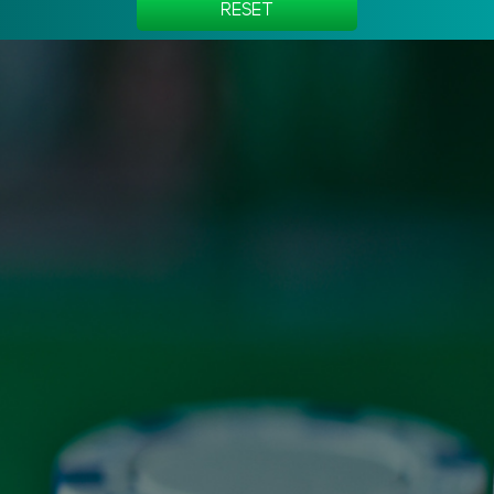
RESET