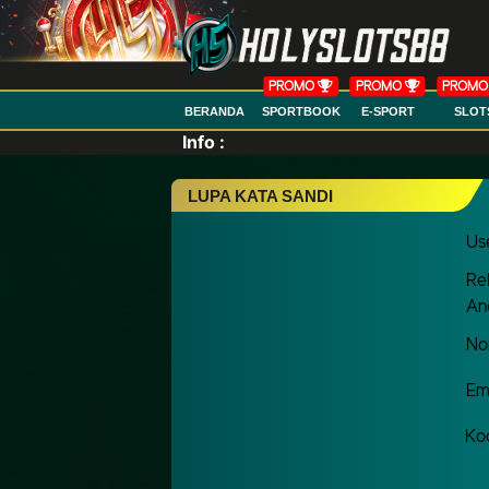
PROMO
PROMO
PROM
BERANDA
SPORTBOOK
E-SPORT
SLOT
Info :
LUPA KATA SANDI
Us
Re
An
No
Em
Kod