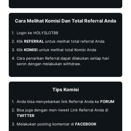
Cara Melihat Komisi Dan Total Referral Anda
1.
Login ke HOLYSLOT88
2.
Klik
REFERRAL
untuk melihat total referral Anda
3.
Klik
KOMISI
untuk melihat total Komisi Anda
4.
Cara penarikan Referral dapat dilakukan setiap hari
senin dengan melakukan withdraw.
Tips Komisi
1.
Anda bisa menyebarkan link Referral Anda ke
FORUM
2.
Bisa juga dengan men-tweet Link Referral Anda di
TWITTER
3.
Melakukan posting komentar di
FACEBOOK