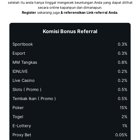
setelah itu anda hanya tinggal mengecek keuntungan Anda yang dapat dilihat
secara online kapanpun dan dimanapun.
Register
sekarang juga
& referensikan Link referral Anda
.
Komisi Bonus Referral
Sportbook
0.3%
Esport
0.3%
MM Tangkas
0.8%
IDNLIVE
0.2%
Live Casino
0.2%
Slots ( Promo )
0.5%
Tembak Ikan ( Promo )
0.5%
Poker
15%
Togel
2%
E-Lottery
1%
Proxy Bet
0.05%