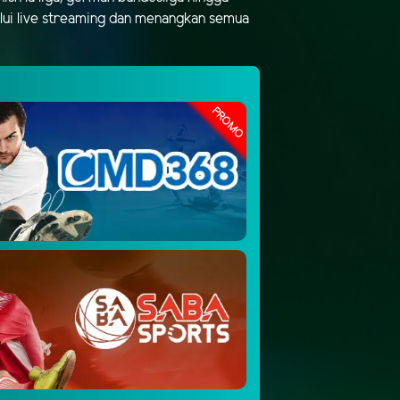
lui live streaming dan menangkan semua
PROMO