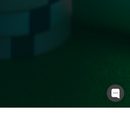
RTP SLOT
BOCORAN GAME