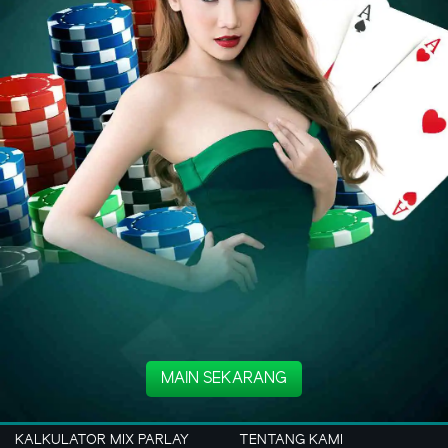
MAIN SEKARANG
KALKULATOR MIX PARLAY
TENTANG KAMI