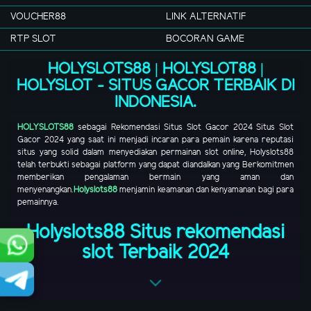
VOUCHER88
LINK ALTERNATIF
RTP SLOT
BOCORAN GAME
HOLYSLOTS88 | HOLYSLOT88 |
HOLYSLOT - SITUS GACOR TERBAIK DI
INDONESIA.
HOLYSLOTS88
sebagai Rekomendasi Situs Slot Gacor 2024
Situs Slot
Gacor 2024
yang saat ini menjadi incaran para pemain karena reputasi
situs yang solid dalam menyediakan permainan slot online, Holyslots88
telah terbukti sebagai platform yang dapat diandalkan yang Berkomitmen
memberikan pengalaman bermain yang aman dan
menyenangkan.
Holyslots88
menjamin keamanan dan kenyamanan bagi para
pemainnya.
Holyslots88 Situs rekomendasi
slot Terbaik 2024