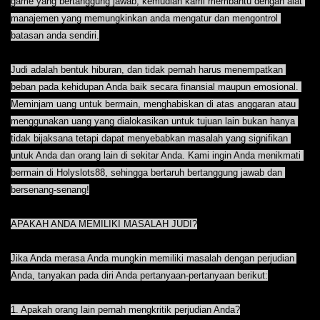
game yang bertanggung jawab, kemudian kami membantu dengan alat 
manajemen yang memungkinkan anda mengatur dan mengontrol 
batasan anda sendiri.

Judi adalah bentuk hiburan, dan tidak pernah harus menempatkan 
beban pada kehidupan Anda baik secara finansial maupun emosional. 
Meminjam uang untuk bermain, menghabiskan di atas anggaran atau 
menggunakan uang yang dialokasikan untuk tujuan lain bukan hanya 
tidak bijaksana tetapi dapat menyebabkan masalah yang signifikan 
untuk Anda dan orang lain di sekitar Anda. Kami ingin Anda menikmati 
bermain di Holyslots88, sehingga bertaruh bertanggung jawab dan 
bersenang-senang!

APAKAH ANDA MEMILIKI MASALAH JUDI?

Jika Anda merasa Anda mungkin memiliki masalah dengan perjudian 
Anda, tanyakan pada diri Anda pertanyaan-pertanyaan berikut:

1. Apakah orang lain pernah mengkritik perjudian Anda?
