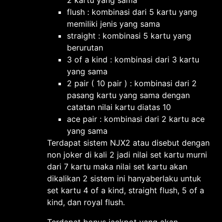
2 kartu yang sama
flush : kombinasi dari 5 kartu yang
memiliki jenis yang sama
straight : kombinasi 5 kartu yang
berurutan
3 of a kind : kombinasi dari 3 kartu
yang sama
2 pair ( 10 pair ) : kombinasi dari 2
pasang kartu yang sama dengan
catatan nilai kartu diatas 10
ace pair : kombinasi dari 2 kartu ace
yang sama
Terdapat sistem NJX2 atau disebut dengan
non joker di kali 2 jadi nilai set kartu murni
dari 7 kartu maka nilai set kartu akan
dikalikan 2 sistem ini hanyaberlaku untuk
set kartu 4 of a kind, straight flush, 5 of a
kind, dan royal flush.