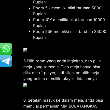
Rupiah
Room 5K memiliki nilai taruhan 5000
Rupiah
Room 10K memiliki nilai taruhan 10000
Rupiah
Room 25K memiliki nilai taruhan 25000
Rupiah
5.Pilih room yang anda inginkan, dan pilih
meja yang tersedia. Tiap meja hanya bisa
diisi oleh 1 player, jadi silahkan pilih meja
yang belum memiliki player didalamnya
6. Setelah masuk ke dalam meja, anda bisa
memulai permainan MM BOLATANGKAS