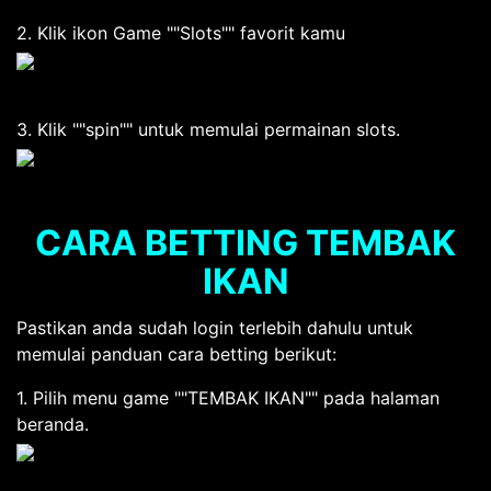
2. Klik ikon Game ""Slots"" favorit kamu
3. Klik ""spin"" untuk memulai permainan slots.
CARA BETTING TEMBAK
IKAN
Pastikan anda sudah login terlebih dahulu untuk
memulai panduan cara betting berikut:
1. Pilih menu game ""TEMBAK IKAN"" pada halaman
beranda.