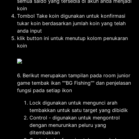
semua saldo yang tersedia di akun anda menjadi
koin
Tombol Take koin digunakan untuk konfirmasi
tukar koin berdasarkan jumlah koin yang telah
anda input
klik button ini untuk menutup kolom penukaran
koin
6. Berikut merupakan tampilan pada room junior
game tembak ikan ""BG Fishing"" dan penjelasan
fungsi pada setiap ikon
Lock digunakan untuk mengunci arah
tembakkan untuk satu target yang dibidik
Control - digunakan untuk mengontrol
dengan menurunkan peluru yang
ditembakkan