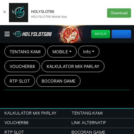
×
HOLYSLOT88
Download
HOLYSLOT88 Mobile App
MASUK
DAFTAR
TENTANG KAMI
MOBILE
Info
VOUCHER88
KALKULATOR MIX PARLAY
RTP SLOT
BOCORAN GAME
KALKULATOR MIX PARLAY
TENTANG KAMI
VOUCHER88
LINK ALTERNATIF
RTP SLOT
BOCORAN GAME