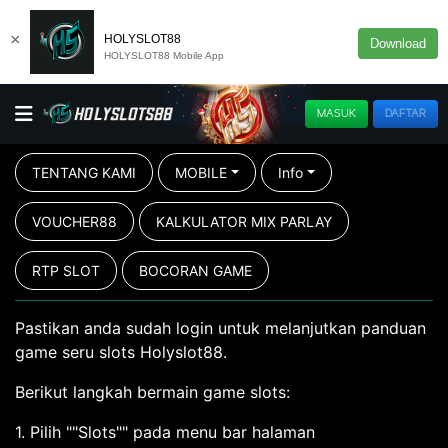
×
HOLYSLOT88
Download
HOLYSLOT88 Mobile App
MASUK
DAFTAR
TENTANG KAMI
MOBILE
Info
VOUCHER88
KALKULATOR MIX PARLAY
RTP SLOT
BOCORAN GAME
Pastikan anda sudah login untuk melanjutkan panduan
game seru slots Holyslot88.
Berikut langkah bermain game slots:
1. Pilih ""Slots"" pada menu bar halaman