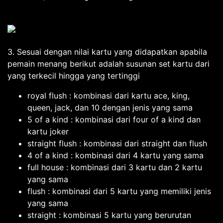
3. Sesuai dengan nilai kartu yang didapatkan apabila
pemain menang berikut adalah susunan set kartu dari
yang terkecil hingga yang tertinggi
royal flush : kombinasi dari kartu ace, king,
queen, jack, dan 10 dengan jenis yang sama
5 of a kind : kombinasi dari four of a kind dan
kartu joker
straight flush : kombinasi dari straight dan flush
4 of a kind : kombinasi dari 4 kartu yang sama
full house : kombinasi dari 3 kartu dan 2 kartu
yang sama
flush : kombinasi dari 5 kartu yang memiliki jenis
yang sama
straight : kombinasi 5 kartu yang berurutan