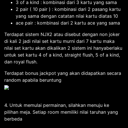
3 of a kind : kombinasi dari 3 kartu yang sama
2 pair ( 10 pair ) : kombinasi dari 2 pasang kartu
yang sama dengan catatan nilai kartu diatas 10
ace pair : kombinasi dari 2 kartu ace yang sama
Terdapat sistem NJX2 atau disebut dengan non joker
di kali 2 jadi nilai set kartu murni dari 7 kartu maka
nilai set kartu akan dikalikan 2 sistem ini hanyaberlaku
untuk set kartu 4 of a kind, straight flush, 5 of a kind,
dan royal flush.
Terdapat bonus jackpot yang akan didapatkan secara
random apabila beruntung
4. Untuk memulai permainan, silahkan menuju ke
pilihan meja. Setiap room memiliki nilai taruhan yang
berbeda