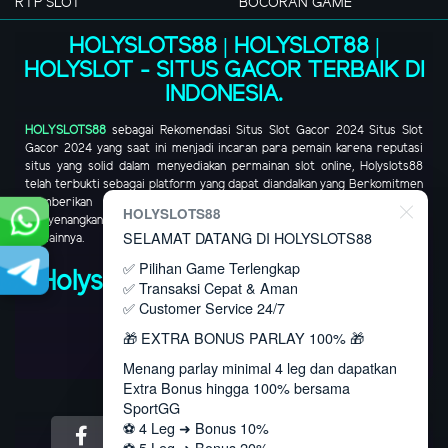
RTP SLOT
BOCORAN GAME
HOLYSLOTS88 | HOLYSLOT88 |
HOLYSLOT - SITUS GACOR TERBAIK DI
INDONESIA.
HOLYSLOTS88
sebagai Rekomendasi Situs Slot Gacor 2024
Situs Slot
Gacor 2024
yang saat ini menjadi incaran para pemain karena reputasi
situs yang solid dalam menyediakan permainan slot online, Holyslots88
telah terbukti sebagai platform yang dapat diandalkan yang Berkomitmen
memberikan pengalaman bermain yang aman dan
HOLYSLOTS88
menyenangkan.
Holyslots88
menjamin keamanan dan kenyamanan bagi para
SELAMAT DATANG DI HOLYSLOTS88
pemainnya.
✅ Pilihan Game Terlengkap
Holyslots88 Situs rekomendasi
✅ Transaksi Cepat & Aman
slot Terbaik 2024
✅ Customer Service 24/7
🎁 EXTRA BONUS PARLAY 100% 🎁
Menang parlay minimal 4 leg dan dapatkan
Extra Bonus hingga 100% bersama
SportGG
⚽️ 4 Leg ➜ Bonus 10%
⚽️ 5 Leg ➜ Bonus 20%