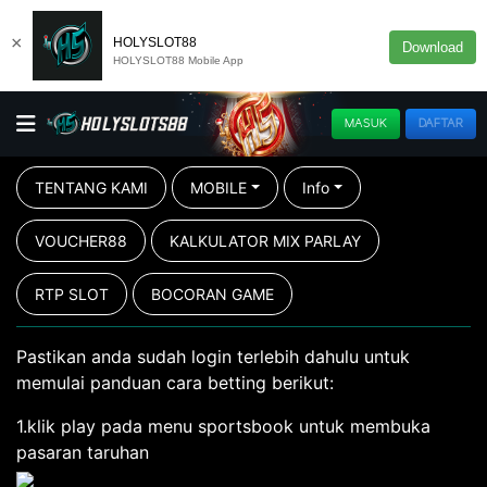
×
HOLYSLOT88
Download
HOLYSLOT88 Mobile App
MASUK
DAFTAR
TENTANG KAMI
MOBILE
Info
VOUCHER88
KALKULATOR MIX PARLAY
RTP SLOT
BOCORAN GAME
Pastikan anda sudah login terlebih dahulu untuk
memulai panduan cara betting berikut:
1.klik play pada menu sportsbook untuk membuka
pasaran taruhan